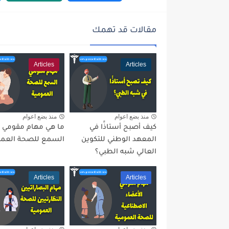
مقالات قد تهمك
Articles
Articles
منذ بضع اعوام
منذ بضع اعوام
كيف أصبح أستاذََا في
ما هي مهام مقومي
المعهد الوطني للتكوين
السمع للصحة العمو
العالي شبه الطبي؟
Articles
Articles